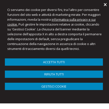
Ci serviamo dei cookie per diversi fini, tra l'altro per consentire
funzioni del sito web e attività di marketing mirate. Per maggiori
informazioni, riveda la nostra
informativa sulla privacy e sui
Favaro & Partners
cookie.
Può gestire le impostazioni relative ai cookie, cliccando
Commercialisti e Consulenti del Lavoro
su 'Gestisci Cookie'. La chiusura del banner mediante la
selezione dell’apposita X in alto a destra comporta il permanere
delle impostazioni di default, senza pregiudicare la
Menu
continuazione della navigazione in assenza di cookie o altri
strumenti di tracciamento diversi da quelli tecnici.
Candidatura per aziende
ACCETTA TUTTI
RIFIUTA TUTTI
GESTISCI COOKIE