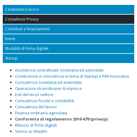
Candidatura lavoro
Consulenze Privacy
Contributi e finanziamenti
Eventi
Modalità di firma digitale
Startup
Assistenza contrattuale societaria ed aziendale
Costituzione e consulenza in tema di Startup e PMI innovative
Consulenza societaria ed aziendale
Operazioni straordinarie di impresa
Enti del terzo settore
Consulenza fiscale e contabilità
Consulenza del lavoro
Finanza ordinaria agevolata
Conformita al regolamento 2016-679 (privacy)
Rilascio di firme digitali
Servizi ai cittadini