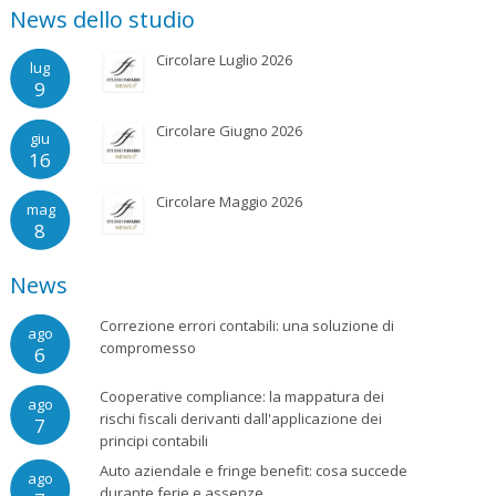
News dello studio
Circolare Luglio 2026
lug
9
Circolare Giugno 2026
giu
16
Circolare Maggio 2026
mag
8
News
Correzione errori contabili: una soluzione di
ago
compromesso
6
Cooperative compliance: la mappatura dei
ago
rischi fiscali derivanti dall'applicazione dei
7
principi contabili
Auto aziendale e fringe benefit: cosa succede
ago
durante ferie e assenze