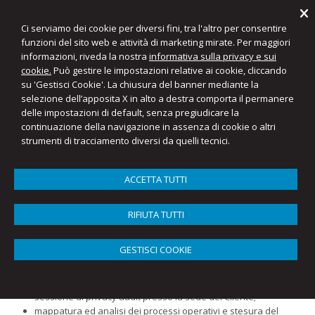
Ci serviamo dei cookie per diversi fini, tra l'altro per consentire
funzioni del sito web e attività di marketing mirate. Per maggiori
informazioni, riveda la nostra
informativa sulla privacy e sui
Favaro & Partners
cookie.
Può gestire le impostazioni relative ai cookie, cliccando
Commercialisti e Consulenti del Lavoro
su 'Gestisci Cookie'. La chiusura del banner mediante la
selezione dell’apposita X in alto a destra comporta il permanere
delle impostazioni di default, senza pregiudicare la
Menu
continuazione della navigazione in assenza di cookie o altri
strumenti di tracciamento diversi da quelli tecnici.
Conformità al Regolamento 2016/679
(Privacy)
ACCETTA TUTTI
Il nostro team è a disposizione per offrirvi il supporto necessario,
documentale e informatico, per adempiere a tutte le richieste previste
RIFIUTA TUTTI
dalla normativa privacy europea (GDPR - Regolamento Europeo
Privacy UE/2016/679, applicabile dal 25 maggio 2018), comprese la
GESTISCI COOKIE
verifica di conformità del sistema informatico e la formazione.
Le attività comprendono:
sessione di privacy audit presso la sede del Cliente;
mappatura ed analisi dei processi operativi e stesura del