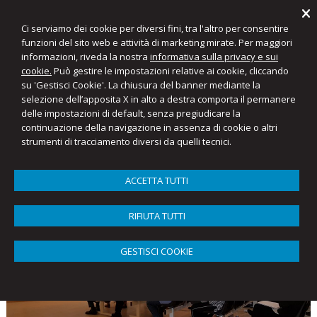
Ci serviamo dei cookie per diversi fini, tra l'altro per consentire
funzioni del sito web e attività di marketing mirate. Per maggiori
informazioni, riveda la nostra
informativa sulla privacy e sui
Favaro & Partners
cookie.
Può gestire le impostazioni relative ai cookie, cliccando
Commercialisti e Consulenti del Lavoro
su 'Gestisci Cookie'. La chiusura del banner mediante la
selezione dell’apposita X in alto a destra comporta il permanere
delle impostazioni di default, senza pregiudicare la
Menu
continuazione della navigazione in assenza di cookie o altri
strumenti di tracciamento diversi da quelli tecnici.
Eventi in corso
ACCETTA TUTTI
RIFIUTA TUTTI
GESTISCI COOKIE