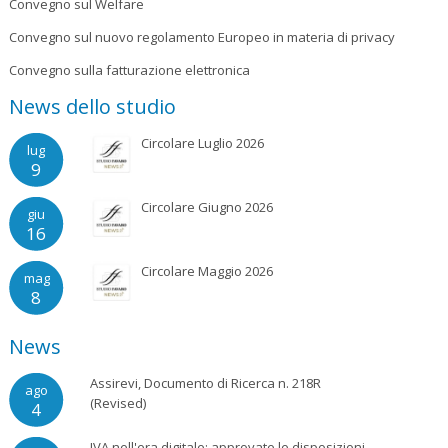
Convegno sul Welfare
Convegno sul nuovo regolamento Europeo in materia di privacy
Convegno sulla fatturazione elettronica
News dello studio
Circolare Luglio 2026
lug
9
Circolare Giugno 2026
giu
16
Circolare Maggio 2026
mag
8
News
Assirevi, Documento di Ricerca n. 218R
ago
(Revised)
4
IVA nell'era digitale: approvate le disposizioni