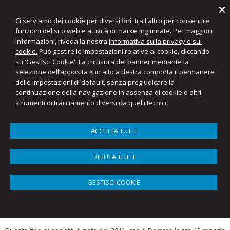
Ci serviamo dei cookie per diversi fini, tra l'altro per consentire
funzioni del sito web e attività di marketing mirate. Per maggiori
informazioni, riveda la nostra
informativa sulla privacy e sui
Favaro & Partners
cookie.
Può gestire le impostazioni relative ai cookie, cliccando
Commercialisti e Consulenti del Lavoro
su 'Gestisci Cookie'. La chiusura del banner mediante la
selezione dell’apposita X in alto a destra comporta il permanere
delle impostazioni di default, senza pregiudicare la
Menu
continuazione della navigazione in assenza di cookie o altri
strumenti di tracciamento diversi da quelli tecnici.
Costituzione e consulenza in tema di Startup
e PMI innovative
ACCETTA TUTTI
La Favaro servizi e consulenze offre assistenza e consulenza per la
costituzione di Startup innovative, sia con atto notarile sia con atto tra
RIFIUTA TUTTI
privati.
GESTISCI COOKIE
La SRL innovativa (detta anche startup innovativa) è una vera e
propria SRL ordinaria che, in virtù di un oggetto sociale innovativo e ad
alto valore tecnologico, è iscritta alla sezione speciale del Registro
delle Imprese dedicata alle startup innovative.