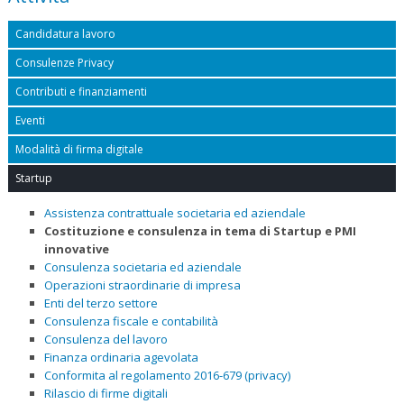
Candidatura lavoro
Consulenze Privacy
Contributi e finanziamenti
Eventi
Modalità di firma digitale
Startup
Assistenza contrattuale societaria ed aziendale
Costituzione e consulenza in tema di Startup e PMI
innovative
Consulenza societaria ed aziendale
Operazioni straordinarie di impresa
Enti del terzo settore
Consulenza fiscale e contabilità
Consulenza del lavoro
Finanza ordinaria agevolata
Conformita al regolamento 2016-679 (privacy)
Rilascio di firme digitali