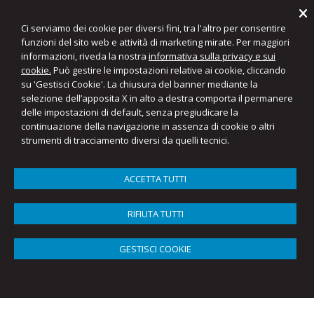
Ci serviamo dei cookie per diversi fini, tra l'altro per consentire
funzioni del sito web e attività di marketing mirate. Per maggiori
informazioni, riveda la nostra
informativa sulla privacy e sui
Favaro & Partners
cookie.
Può gestire le impostazioni relative ai cookie, cliccando
Commercialisti e Consulenti del Lavoro
su 'Gestisci Cookie'. La chiusura del banner mediante la
selezione dell’apposita X in alto a destra comporta il permanere
delle impostazioni di default, senza pregiudicare la
Menu
continuazione della navigazione in assenza di cookie o altri
strumenti di tracciamento diversi da quelli tecnici.
Convegno sul nuovo regolamento Europeo in
materia di privacy
ACCETTA TUTTI
PROGRAMMA
RIFIUTA TUTTI
1° Parte
- REGOLAMENTO UE 2016/679 (GDPR)
GESTISCI COOKIE
Pausa caffè
2° Parte
- IL PERCORSO VERSO LA CONFORMITA’
- INTERVENTI E DISCUSSIONE